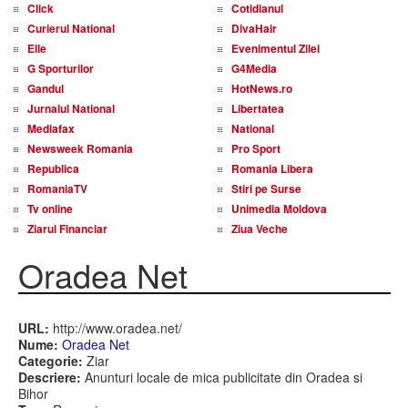
Click
Cotidianul
Curierul National
DivaHair
Elle
Evenimentul Zilei
G Sporturilor
G4Media
Gandul
HotNews.ro
Jurnalul National
Libertatea
Mediafax
National
Newsweek Romania
Pro Sport
Republica
Romania Libera
RomaniaTV
Stiri pe Surse
Tv online
Unimedia Moldova
Ziarul Financiar
Ziua Veche
Oradea Net
URL:
http://www.oradea.net/
Nume:
Oradea Net
Categorie:
Ziar
Descriere:
Anunturi locale de mica publicitate din Oradea si
Bihor