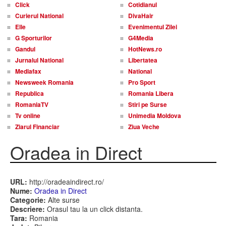
Click
Cotidianul
Curierul National
DivaHair
Elle
Evenimentul Zilei
G Sporturilor
G4Media
Gandul
HotNews.ro
Jurnalul National
Libertatea
Mediafax
National
Newsweek Romania
Pro Sport
Republica
Romania Libera
RomaniaTV
Stiri pe Surse
Tv online
Unimedia Moldova
Ziarul Financiar
Ziua Veche
Oradea in Direct
URL:
http://oradeaindirect.ro/
Nume:
Oradea in Direct
Categorie:
Alte surse
Descriere:
Orasul tau la un click distanta.
Tara:
Romania