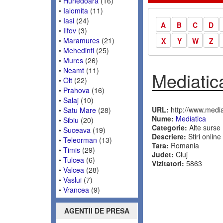
•
Hunedoara
(16)
•
Ialomita
(11)
•
Iasi
(24)
A
B
C
D
•
Ilfov
(3)
•
Maramures
(21)
X
Y
W
Z
•
Mehedinti
(25)
•
Mures
(26)
•
Neamt
(11)
Mediatic
•
Olt
(22)
•
Prahova
(16)
•
Salaj
(10)
URL:
http://www.media
•
Satu Mare
(28)
Nume:
Mediatica
•
Sibiu
(20)
Categorie:
Alte surse
•
Suceava
(19)
Descriere:
Stiri online
•
Teleorman
(13)
Tara:
Romania
•
Timis
(29)
Judet:
Cluj
•
Tulcea
(6)
Vizitatori:
5863
•
Valcea
(28)
•
Vaslui
(7)
•
Vrancea
(9)
AGENTII DE PRESA