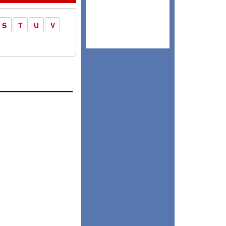
S
T
U
V