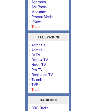
•
Agerpres
•
AM Press
•
Mediafax
•
Prompt Media
•
r/News
-
Toate
TELEVIZIUNI
•
Antena 1
•
Antena 3
•
B1TV
•
Digi 24 TV
•
Nasul TV
•
Pro TV
•
Realitatea TV
•
Tv online
•
TVR
-
Toate
RADIOURI
•
BBC Radio