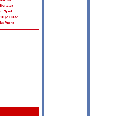
ibertatea
ro Sport
tiri pe Surse
iua Veche