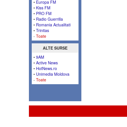
•
Europa FM
•
Kiss FM
•
PRO FM
•
Radio Guerrilla
•
Romania Actualitati
•
Trinitas
-
Toate
ALTE SURSE
•
9AM
•
Active News
•
HotNews.ro
•
Unimedia Moldova
-
Toate