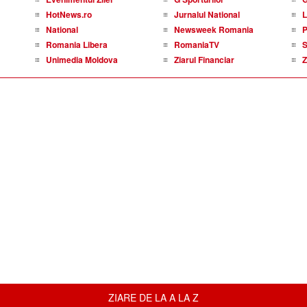
HotNews.ro
Jurnalul National
L
National
Newsweek Romania
P
Romania Libera
RomaniaTV
S
Unimedia Moldova
Ziarul Financiar
Z
ZIARE DE LA A LA Z