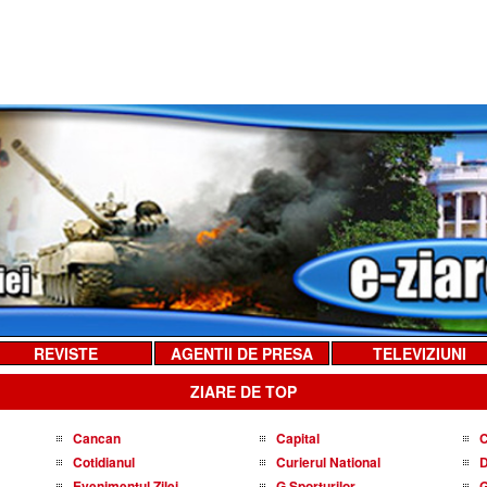
REVISTE
AGENTII DE PRESA
TELEVIZIUNI
ZIARE DE TOP
Cancan
Capital
C
Cotidianul
Curierul National
D
Evenimentul Zilei
G Sporturilor