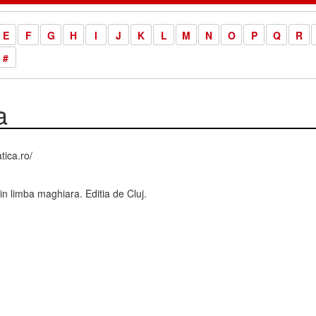
E
F
G
H
I
J
K
L
M
N
O
P
Q
R
#
a
tica.ro/
 in limba maghiara. Editia de Cluj.