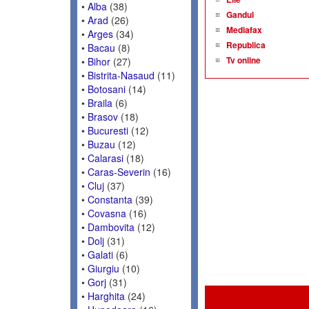
•
Alba
(38)
Gandul
•
Arad
(26)
Mediafax
•
Arges
(34)
Republica
•
Bacau
(8)
Tv online
•
Bihor
(27)
•
Bistrita-Nasaud
(11)
•
Botosani
(14)
•
Braila
(6)
•
Brasov
(18)
•
Bucuresti
(12)
•
Buzau
(12)
•
Calarasi
(18)
•
Caras-Severin
(16)
•
Cluj
(37)
•
Constanta
(39)
•
Covasna
(16)
•
Dambovita
(12)
•
Dolj
(31)
•
Galati
(6)
•
Giurgiu
(10)
•
Gorj
(31)
•
Harghita
(24)