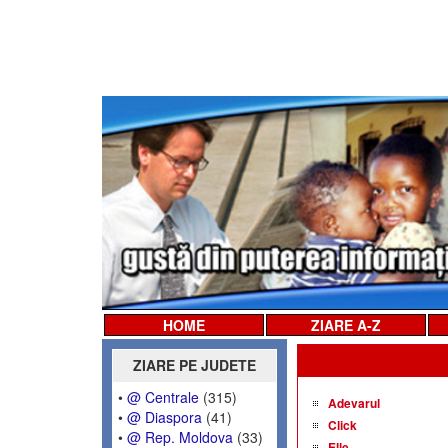
HOME
ZIARE A-Z
ZIARE PE JUDETE
•
@ Centrale
(315)
Adevarul
•
@ Diaspora
(41)
Click
•
@ Rep. Moldova
(33)
Elle