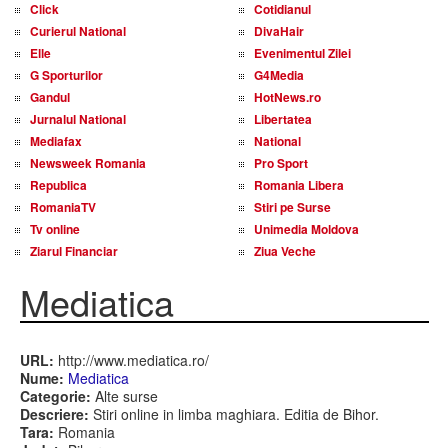
Click
Cotidianul
Curierul National
DivaHair
Elle
Evenimentul Zilei
G Sporturilor
G4Media
Gandul
HotNews.ro
Jurnalul National
Libertatea
Mediafax
National
Newsweek Romania
Pro Sport
Republica
Romania Libera
RomaniaTV
Stiri pe Surse
Tv online
Unimedia Moldova
Ziarul Financiar
Ziua Veche
Mediatica
URL:
http://www.mediatica.ro/
Nume:
Mediatica
Categorie:
Alte surse
Descriere:
Stiri online in limba maghiara. Editia de Bihor.
Tara:
Romania