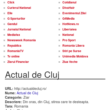
Click
Cotidianul
Curierul National
DivaHair
Elle
Evenimentul Zilei
G Sporturilor
G4Media
Gandul
HotNews.ro
Jurnalul National
Libertatea
Mediafax
National
Newsweek Romania
Pro Sport
Republica
Romania Libera
RomaniaTV
Stiri pe Surse
Tv online
Unimedia Moldova
Ziarul Financiar
Ziua Veche
Actual de Cluj
URL:
http://actualdecluj.ro/
Nume:
Actual de Cluj
Categorie:
Ziar
Descriere:
Din oras, din Cluj, stirea care te desteapta.
Tara:
Romania