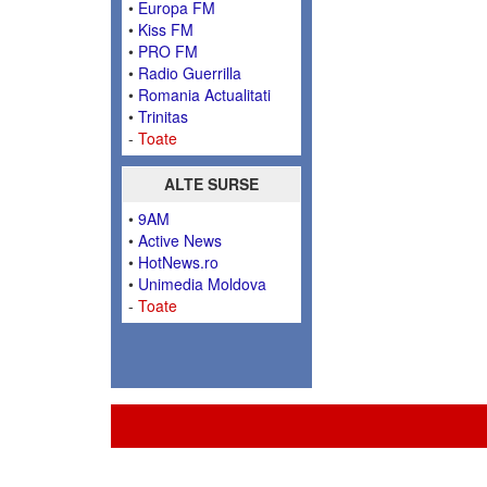
•
Europa FM
•
Kiss FM
•
PRO FM
•
Radio Guerrilla
•
Romania Actualitati
•
Trinitas
-
Toate
ALTE SURSE
•
9AM
•
Active News
•
HotNews.ro
•
Unimedia Moldova
-
Toate