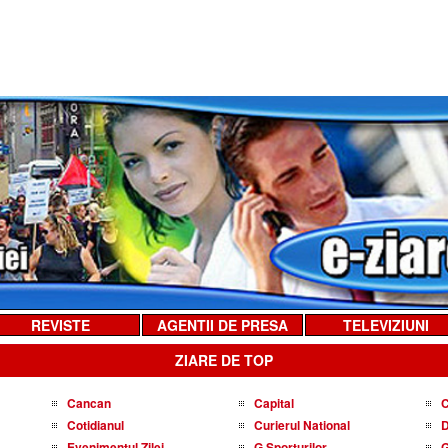
REVISTE
AGENTII DE PRESA
TELEVIZIUNI
ZIARE DE TOP
Cancan
Capital
C
Cotidianul
Curierul National
D
Evenimentul Zilei
G Sporturilor