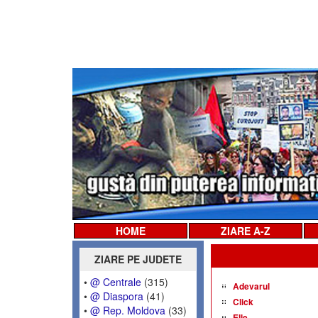
HOME
ZIARE A-Z
ZIARE PE JUDETE
•
@ Centrale
(315)
Adevarul
•
@ Diaspora
(41)
Click
•
@ Rep. Moldova
(33)
Elle