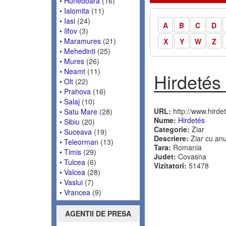
•
Hunedoara
(16)
•
Ialomita
(11)
•
Iasi
(24)
A
B
C
D
•
Ilfov
(3)
•
Maramures
(21)
X
Y
W
Z
•
Mehedinti
(25)
•
Mures
(26)
•
Neamt
(11)
Hirdetés
•
Olt
(22)
•
Prahova
(16)
•
Salaj
(10)
URL:
http://www.hirdet
•
Satu Mare
(28)
Nume:
Hirdetés
•
Sibiu
(20)
Categorie:
Ziar
•
Suceava
(19)
Descriere:
Ziar cu anu
•
Teleorman
(13)
Tara:
Romania
•
Timis
(29)
Judet:
Covasna
•
Tulcea
(6)
Vizitatori:
51478
•
Valcea
(28)
•
Vaslui
(7)
•
Vrancea
(9)
AGENTII DE PRESA