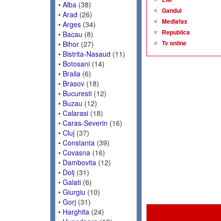
•
Alba
(38)
Gandul
•
Arad
(26)
Mediafax
•
Arges
(34)
Republica
•
Bacau
(8)
Tv online
•
Bihor
(27)
•
Bistrita-Nasaud
(11)
•
Botosani
(14)
•
Braila
(6)
•
Brasov
(18)
•
Bucuresti
(12)
•
Buzau
(12)
•
Calarasi
(18)
•
Caras-Severin
(16)
•
Cluj
(37)
•
Constanta
(39)
•
Covasna
(16)
•
Dambovita
(12)
•
Dolj
(31)
•
Galati
(6)
•
Giurgiu
(10)
•
Gorj
(31)
•
Harghita
(24)