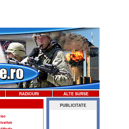
RADIOURI
ALTE SURSE
PUBLICITATE
iao
ivaHair
G4Media