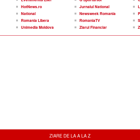
HotNews.ro
Jurnalul National
L
National
Newsweek Romania
P
Romania Libera
RomaniaTV
S
Unimedia Moldova
Ziarul Financiar
Z
ZIARE DE LA A LA Z