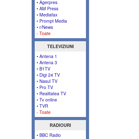
•
Agerpres
•
AM Press
•
Mediafax
•
Prompt Media
•
r/News
-
Toate
TELEVIZIUNI
•
Antena 1
•
Antena 3
•
B1TV
•
Digi 24 TV
•
Nasul TV
•
Pro TV
•
Realitatea TV
•
Tv online
•
TVR
-
Toate
RADIOURI
•
BBC Radio