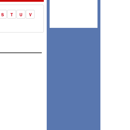
S
T
U
V