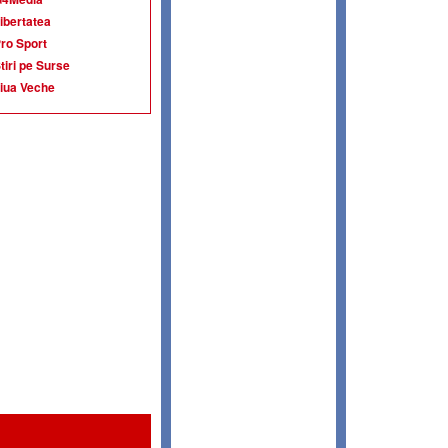
ibertatea
ro Sport
tiri pe Surse
iua Veche