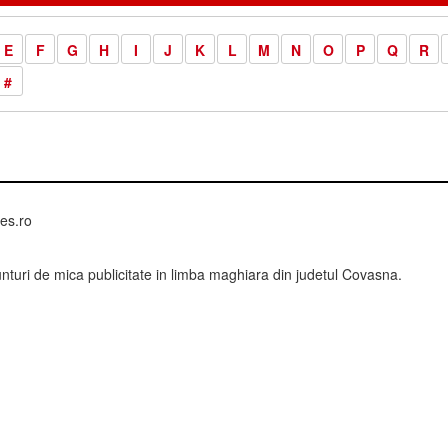
E
F
G
H
I
J
K
L
M
N
O
P
Q
R
#
es.ro
nturi de mica publicitate in limba maghiara din judetul Covasna.