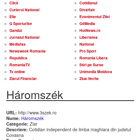
Click
Cotidianul
Curierul National
DivaHair
Elle
Evenimentul Zilei
G Sporturilor
G4Media
Gandul
HotNews.ro
Jurnalul National
Libertatea
Mediafax
National
Newsweek Romania
Pro Sport
Republica
Romania Libera
RomaniaTV
Stiri pe Surse
Tv online
Unimedia Moldova
Ziarul Financiar
Ziua Veche
Háromszék
URL:
http://www.3szek.ro
Nume:
Háromszék
Categorie:
Ziar
Descriere:
Cotidian independent de limba maghiara din judetul
Covasna