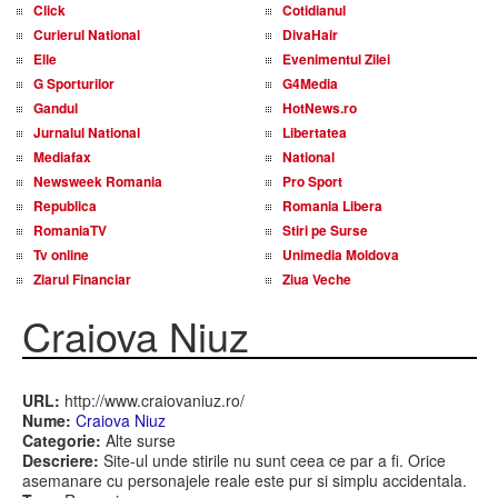
Click
Cotidianul
Curierul National
DivaHair
Elle
Evenimentul Zilei
G Sporturilor
G4Media
Gandul
HotNews.ro
Jurnalul National
Libertatea
Mediafax
National
Newsweek Romania
Pro Sport
Republica
Romania Libera
RomaniaTV
Stiri pe Surse
Tv online
Unimedia Moldova
Ziarul Financiar
Ziua Veche
Craiova Niuz
URL:
http://www.craiovaniuz.ro/
Nume:
Craiova Niuz
Categorie:
Alte surse
Descriere:
Site-ul unde stirile nu sunt ceea ce par a fi. Orice
asemanare cu personajele reale este pur si simplu accidentala.