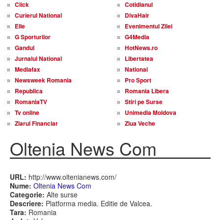
Click
Cotidianul
Curierul National
DivaHair
Elle
Evenimentul Zilei
G Sporturilor
G4Media
Gandul
HotNews.ro
Jurnalul National
Libertatea
Mediafax
National
Newsweek Romania
Pro Sport
Republica
Romania Libera
RomaniaTV
Stiri pe Surse
Tv online
Unimedia Moldova
Ziarul Financiar
Ziua Veche
Oltenia News Com
URL:
http://www.oltenianews.com/
Nume:
Oltenia News Com
Categorie:
Alte surse
Descriere:
Platforma media. Editie de Valcea.
Tara:
Romania