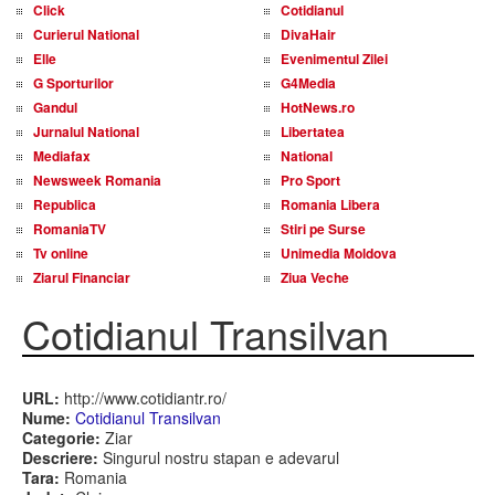
Click
Cotidianul
Curierul National
DivaHair
Elle
Evenimentul Zilei
G Sporturilor
G4Media
Gandul
HotNews.ro
Jurnalul National
Libertatea
Mediafax
National
Newsweek Romania
Pro Sport
Republica
Romania Libera
RomaniaTV
Stiri pe Surse
Tv online
Unimedia Moldova
Ziarul Financiar
Ziua Veche
Cotidianul Transilvan
URL:
http://www.cotidiantr.ro/
Nume:
Cotidianul Transilvan
Categorie:
Ziar
Descriere:
Singurul nostru stapan e adevarul
Tara:
Romania