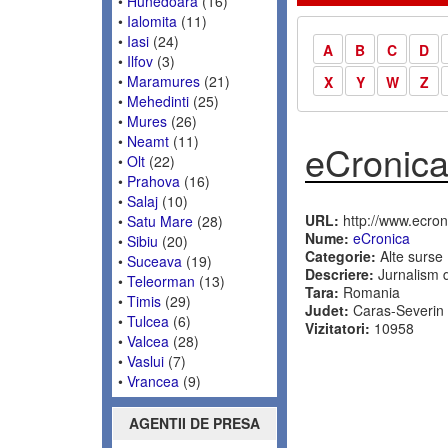
•
Hunedoara
(16)
•
Ialomita
(11)
•
Iasi
(24)
A
B
C
D
•
Ilfov
(3)
•
Maramures
(21)
X
Y
W
Z
•
Mehedinti
(25)
•
Mures
(26)
•
Neamt
(11)
eCronic
•
Olt
(22)
•
Prahova
(16)
•
Salaj
(10)
URL:
http://www.ecroni
•
Satu Mare
(28)
Nume:
eCronica
•
Sibiu
(20)
Categorie:
Alte surse
•
Suceava
(19)
Descriere:
Jurnalism d
•
Teleorman
(13)
Tara:
Romania
•
Timis
(29)
Judet:
Caras-Severin
•
Tulcea
(6)
Vizitatori:
10958
•
Valcea
(28)
•
Vaslui
(7)
•
Vrancea
(9)
AGENTII DE PRESA