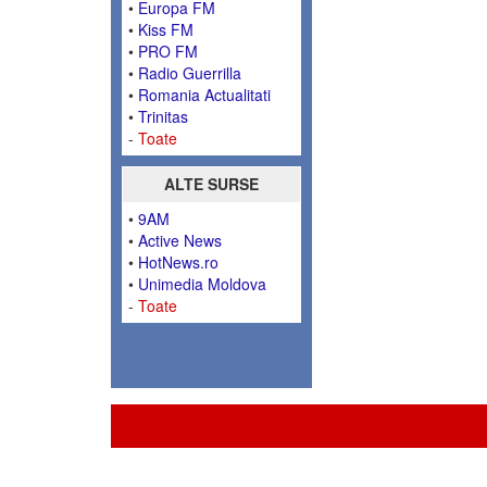
•
Europa FM
•
Kiss FM
•
PRO FM
•
Radio Guerrilla
•
Romania Actualitati
•
Trinitas
-
Toate
ALTE SURSE
•
9AM
•
Active News
•
HotNews.ro
•
Unimedia Moldova
-
Toate