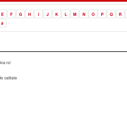
E
F
G
H
I
J
K
L
M
N
O
P
Q
R
#
a
ca.ro/
e calitate