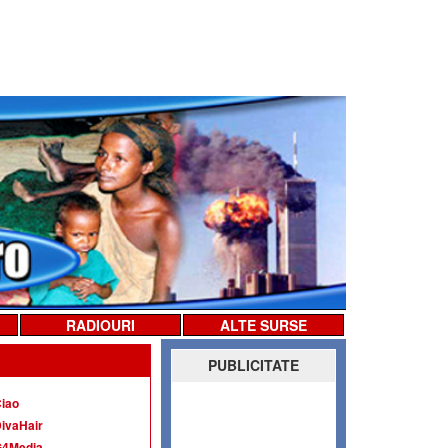
RADIOURI
ALTE SURSE
PUBLICITATE
iao
ivaHair
G4Media