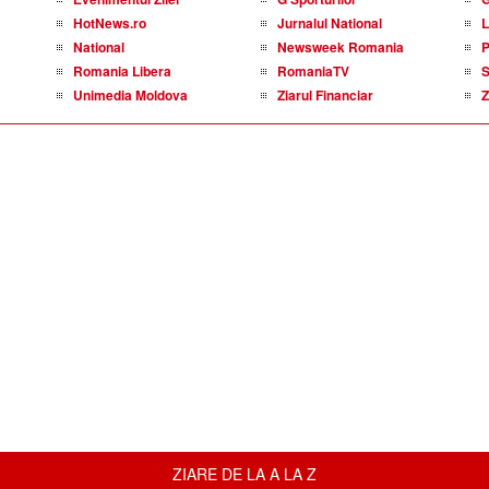
HotNews.ro
Jurnalul National
L
National
Newsweek Romania
P
Romania Libera
RomaniaTV
S
Unimedia Moldova
Ziarul Financiar
Z
ZIARE DE LA A LA Z