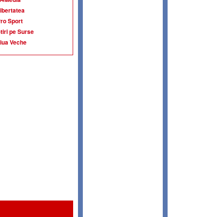
ibertatea
ro Sport
tiri pe Surse
iua Veche