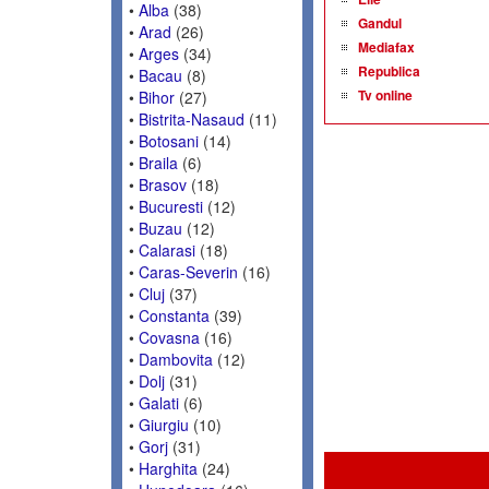
•
Alba
(38)
Gandul
•
Arad
(26)
Mediafax
•
Arges
(34)
Republica
•
Bacau
(8)
Tv online
•
Bihor
(27)
•
Bistrita-Nasaud
(11)
•
Botosani
(14)
•
Braila
(6)
•
Brasov
(18)
•
Bucuresti
(12)
•
Buzau
(12)
•
Calarasi
(18)
•
Caras-Severin
(16)
•
Cluj
(37)
•
Constanta
(39)
•
Covasna
(16)
•
Dambovita
(12)
•
Dolj
(31)
•
Galati
(6)
•
Giurgiu
(10)
•
Gorj
(31)
•
Harghita
(24)