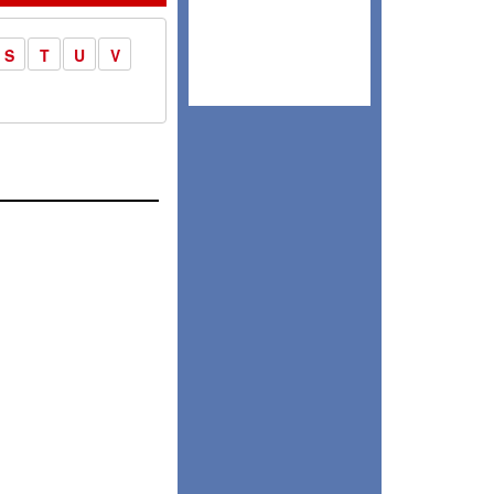
S
T
U
V