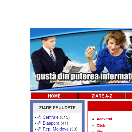
HOME
ZIARE A-Z
ZIARE PE JUDETE
•
@ Centrale
(315)
Adevarul
•
@ Diaspora
(41)
Click
•
@ Rep. Moldova
(33)
Elle