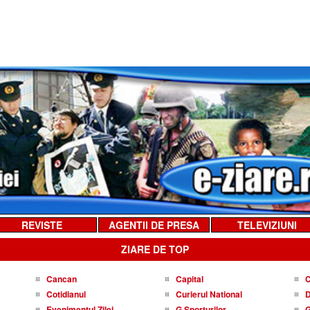
REVISTE
AGENTII DE PRESA
TELEVIZIUNI
ZIARE DE TOP
Cancan
Capital
C
Cotidianul
Curierul National
D
Evenimentul Zilei
G Sporturilor