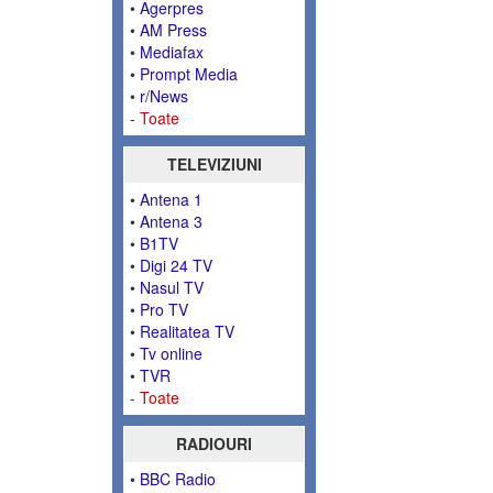
•
Agerpres
•
AM Press
•
Mediafax
•
Prompt Media
•
r/News
-
Toate
TELEVIZIUNI
•
Antena 1
•
Antena 3
•
B1TV
•
Digi 24 TV
•
Nasul TV
•
Pro TV
•
Realitatea TV
•
Tv online
•
TVR
-
Toate
RADIOURI
•
BBC Radio