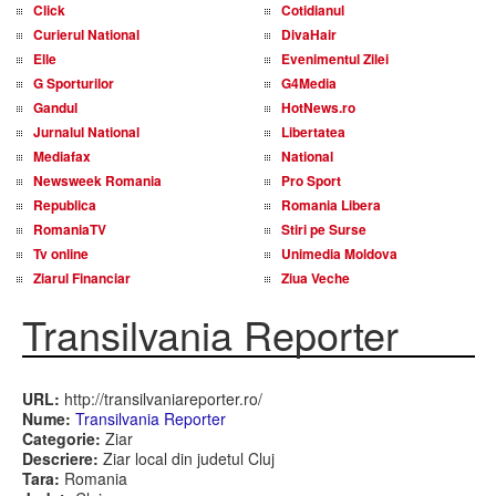
Click
Cotidianul
Curierul National
DivaHair
Elle
Evenimentul Zilei
G Sporturilor
G4Media
Gandul
HotNews.ro
Jurnalul National
Libertatea
Mediafax
National
Newsweek Romania
Pro Sport
Republica
Romania Libera
RomaniaTV
Stiri pe Surse
Tv online
Unimedia Moldova
Ziarul Financiar
Ziua Veche
Transilvania Reporter
URL:
http://transilvaniareporter.ro/
Nume:
Transilvania Reporter
Categorie:
Ziar
Descriere:
Ziar local din judetul Cluj
Tara:
Romania