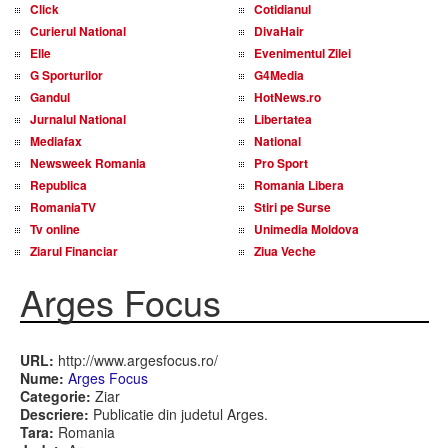
Click
Cotidianul
Curierul National
DivaHair
Elle
Evenimentul Zilei
G Sporturilor
G4Media
Gandul
HotNews.ro
Jurnalul National
Libertatea
Mediafax
National
Newsweek Romania
Pro Sport
Republica
Romania Libera
RomaniaTV
Stiri pe Surse
Tv online
Unimedia Moldova
Ziarul Financiar
Ziua Veche
Arges Focus
URL:
http://www.argesfocus.ro/
Nume:
Arges Focus
Categorie:
Ziar
Descriere:
Publicatie din judetul Arges.
Tara:
Romania