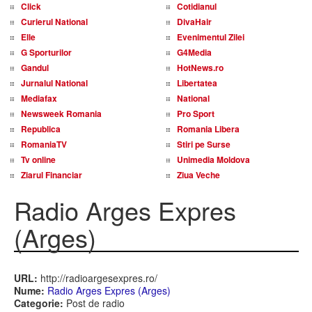
Click
Cotidianul
Curierul National
DivaHair
Elle
Evenimentul Zilei
G Sporturilor
G4Media
Gandul
HotNews.ro
Jurnalul National
Libertatea
Mediafax
National
Newsweek Romania
Pro Sport
Republica
Romania Libera
RomaniaTV
Stiri pe Surse
Tv online
Unimedia Moldova
Ziarul Financiar
Ziua Veche
Radio Arges Expres
(Arges)
URL:
http://radioargesexpres.ro/
Nume:
Radio Arges Expres (Arges)
Categorie:
Post de radio