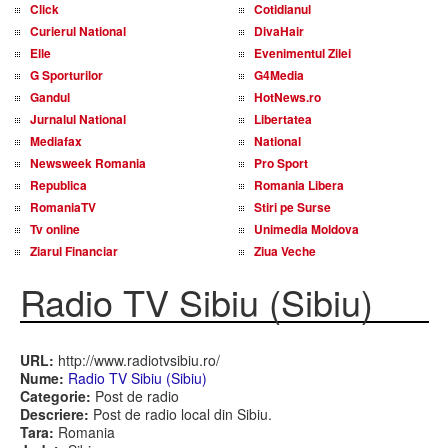
Click
Cotidianul
Curierul National
DivaHair
Elle
Evenimentul Zilei
G Sporturilor
G4Media
Gandul
HotNews.ro
Jurnalul National
Libertatea
Mediafax
National
Newsweek Romania
Pro Sport
Republica
Romania Libera
RomaniaTV
Stiri pe Surse
Tv online
Unimedia Moldova
Ziarul Financiar
Ziua Veche
Radio TV Sibiu (Sibiu)
URL:
http://www.radiotvsibiu.ro/
Nume:
Radio TV Sibiu (Sibiu)
Categorie:
Post de radio
Descriere:
Post de radio local din Sibiu.
Tara:
Romania