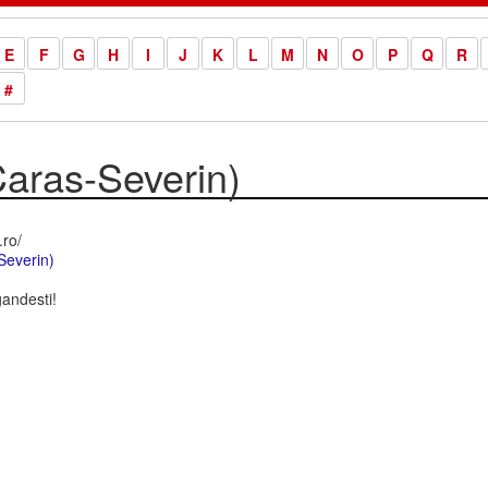
E
F
G
H
I
J
K
L
M
N
O
P
Q
R
#
Caras-Severin)
.ro/
Severin)
andesti!