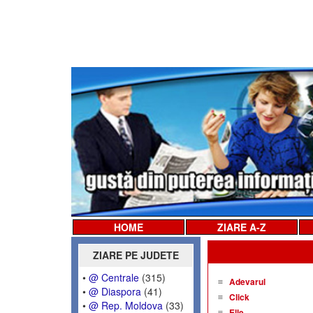
HOME
ZIARE A-Z
ZIARE PE JUDETE
•
@ Centrale
(315)
Adevarul
•
@ Diaspora
(41)
Click
•
@ Rep. Moldova
(33)
Elle