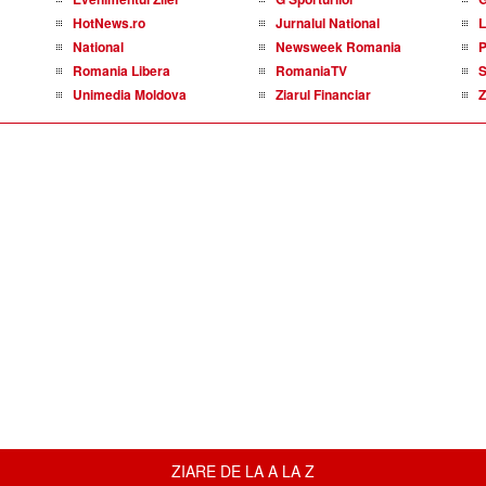
HotNews.ro
Jurnalul National
L
National
Newsweek Romania
P
Romania Libera
RomaniaTV
S
Unimedia Moldova
Ziarul Financiar
Z
ZIARE DE LA A LA Z