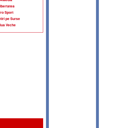
ibertatea
ro Sport
tiri pe Surse
iua Veche