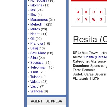
•
Hunedoara
(16)
•
Ialomita
(11)
•
Iasi
(24)
A
B
C
D
•
Ilfov
(3)
•
Maramures
(21)
X
Y
W
Z
•
Mehedinti
(25)
•
Mures
(26)
•
Neamt
(11)
Resita (
•
Olt
(22)
•
Prahova
(16)
•
Salaj
(10)
URL:
http://www.resita
•
Satu Mare
(28)
Nume:
Resita (Caras-
•
Sibiu
(20)
Categorie:
Alte surse
•
Suceava
(19)
Descriere:
Spune ce g
•
Teleorman
(13)
Tara:
Romania
•
Timis
(29)
Judet:
Caras-Severin
•
Tulcea
(6)
Vizitatori:
41279
•
Valcea
(28)
•
Vaslui
(7)
•
Vrancea
(9)
AGENTII DE PRESA