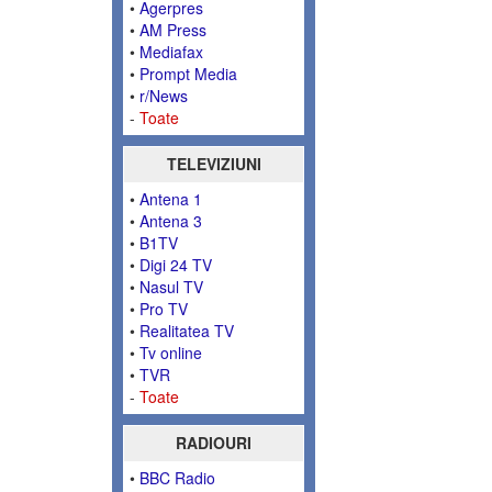
•
Agerpres
•
AM Press
•
Mediafax
•
Prompt Media
•
r/News
-
Toate
TELEVIZIUNI
•
Antena 1
•
Antena 3
•
B1TV
•
Digi 24 TV
•
Nasul TV
•
Pro TV
•
Realitatea TV
•
Tv online
•
TVR
-
Toate
RADIOURI
•
BBC Radio