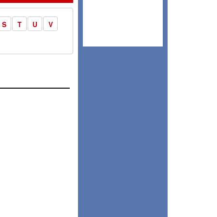
S
T
U
V