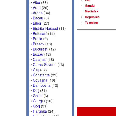
•
Alba
(38)
Gandul
•
Arad
(26)
Mediafax
•
Arges
(34)
Republica
•
Bacau
(8)
Tv online
•
Bihor
(27)
•
Bistrita-Nasaud
(11)
•
Botosani
(14)
•
Braila
(6)
•
Brasov
(18)
•
Bucuresti
(12)
•
Buzau
(12)
•
Calarasi
(18)
•
Caras-Severin
(16)
•
Cluj
(37)
•
Constanta
(39)
•
Covasna
(16)
•
Dambovita
(12)
•
Dolj
(31)
•
Galati
(6)
•
Giurgiu
(10)
•
Gorj
(31)
•
Harghita
(24)