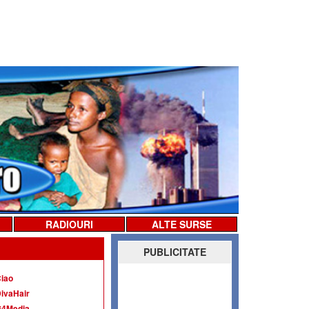
RADIOURI
ALTE SURSE
PUBLICITATE
iao
ivaHair
G4Media