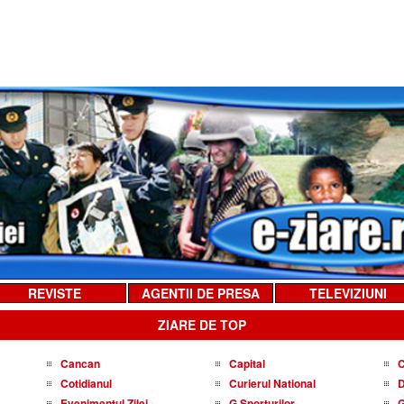
REVISTE
AGENTII DE PRESA
TELEVIZIUNI
ZIARE DE TOP
Cancan
Capital
C
Cotidianul
Curierul National
D
Evenimentul Zilei
G Sporturilor