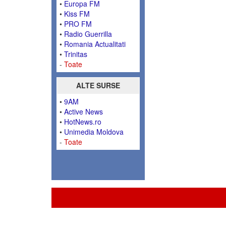
•
Europa FM
•
Kiss FM
•
PRO FM
•
Radio Guerrilla
•
Romania Actualitati
•
Trinitas
-
Toate
ALTE SURSE
•
9AM
•
Active News
•
HotNews.ro
•
Unimedia Moldova
-
Toate