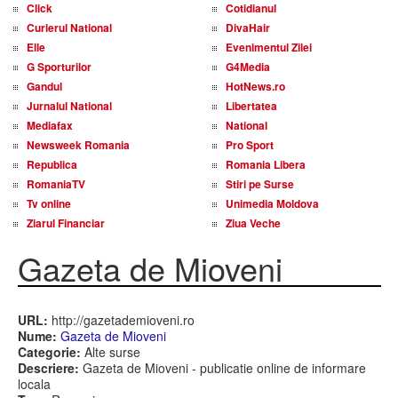
Click
Cotidianul
Curierul National
DivaHair
Elle
Evenimentul Zilei
G Sporturilor
G4Media
Gandul
HotNews.ro
Jurnalul National
Libertatea
Mediafax
National
Newsweek Romania
Pro Sport
Republica
Romania Libera
RomaniaTV
Stiri pe Surse
Tv online
Unimedia Moldova
Ziarul Financiar
Ziua Veche
Gazeta de Mioveni
URL:
http://gazetademioveni.ro
Nume:
Gazeta de Mioveni
Categorie:
Alte surse
Descriere:
Gazeta de Mioveni - publicatie online de informare
locala