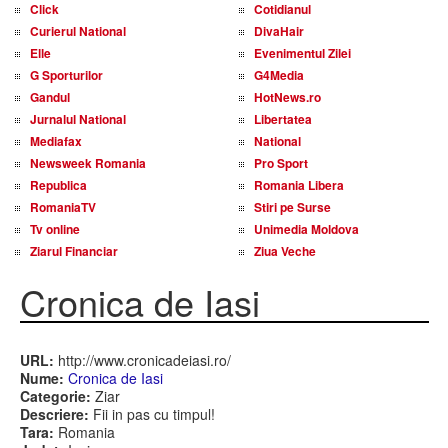
Click
Cotidianul
Curierul National
DivaHair
Elle
Evenimentul Zilei
G Sporturilor
G4Media
Gandul
HotNews.ro
Jurnalul National
Libertatea
Mediafax
National
Newsweek Romania
Pro Sport
Republica
Romania Libera
RomaniaTV
Stiri pe Surse
Tv online
Unimedia Moldova
Ziarul Financiar
Ziua Veche
Cronica de Iasi
URL:
http://www.cronicadeiasi.ro/
Nume:
Cronica de Iasi
Categorie:
Ziar
Descriere:
Fii in pas cu timpul!
Tara:
Romania