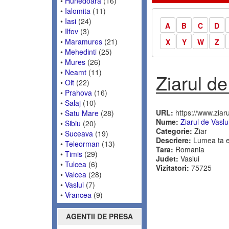
•
Hunedoara
(16)
•
Ialomita
(11)
•
Iasi
(24)
A
B
C
D
•
Ilfov
(3)
•
Maramures
(21)
X
Y
W
Z
•
Mehedinti
(25)
•
Mures
(26)
•
Neamt
(11)
Ziarul de
•
Olt
(22)
•
Prahova
(16)
•
Salaj
(10)
URL:
https://www.ziaru
•
Satu Mare
(28)
Nume:
Ziarul de Vaslu
•
Sibiu
(20)
Categorie:
Ziar
•
Suceava
(19)
Descriere:
Lumea ta es
•
Teleorman
(13)
Tara:
Romania
•
Timis
(29)
Judet:
Vaslui
•
Tulcea
(6)
Vizitatori:
75725
•
Valcea
(28)
•
Vaslui
(7)
•
Vrancea
(9)
AGENTII DE PRESA