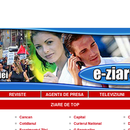
REVISTE
AGENTII DE PRESA
TELEVIZIUNI
ZIARE DE TOP
Cancan
Capital
C
Cotidianul
Curierul National
D
Evenimentul Zilei
G Sporturilor