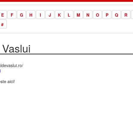
E
F
G
H
I
J
K
L
M
N
O
P
Q
R
#
 Vaslui
ldevaslui.ro/
i
te aici!