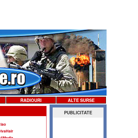
RADIOURI
ALTE SURSE
PUBLICITATE
iao
ivaHair
G4Media