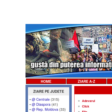
HOME
ZIARE A-Z
ZIARE PE JUDETE
•
@ Centrale
(315)
Adevarul
•
@ Diaspora
(41)
Click
•
@ Rep. Moldova
(33)
Elle