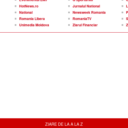
HotNews.ro
Jurnalul National
L
National
Newsweek Romania
P
Romania Libera
RomaniaTV
S
Unimedia Moldova
Ziarul Financiar
Z
ZIARE DE LA A LA Z