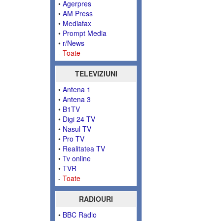
•
Agerpres
•
AM Press
•
Mediafax
•
Prompt Media
•
r/News
-
Toate
TELEVIZIUNI
•
Antena 1
•
Antena 3
•
B1TV
•
Digi 24 TV
•
Nasul TV
•
Pro TV
•
Realitatea TV
•
Tv online
•
TVR
-
Toate
RADIOURI
•
BBC Radio