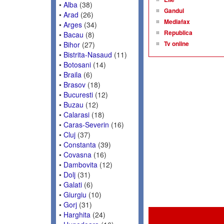
•
Alba
(38)
Gandul
•
Arad
(26)
Mediafax
•
Arges
(34)
Republica
•
Bacau
(8)
Tv online
•
Bihor
(27)
•
Bistrita-Nasaud
(11)
•
Botosani
(14)
•
Braila
(6)
•
Brasov
(18)
•
Bucuresti
(12)
•
Buzau
(12)
•
Calarasi
(18)
•
Caras-Severin
(16)
•
Cluj
(37)
•
Constanta
(39)
•
Covasna
(16)
•
Dambovita
(12)
•
Dolj
(31)
•
Galati
(6)
•
Giurgiu
(10)
•
Gorj
(31)
•
Harghita
(24)