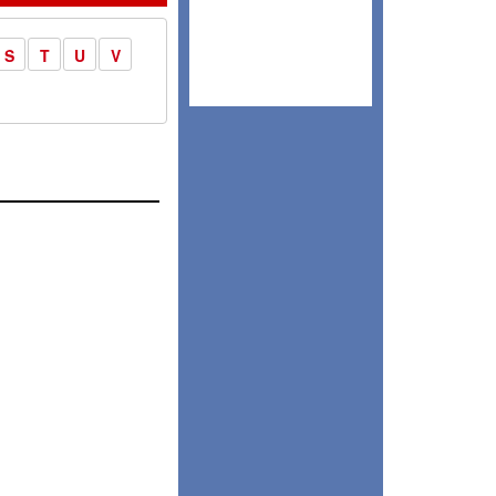
S
T
U
V