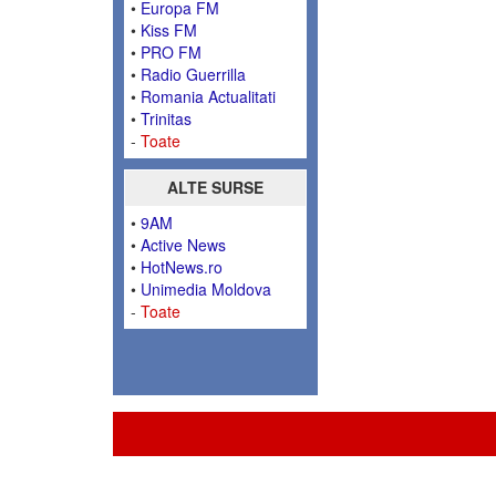
•
Europa FM
•
Kiss FM
•
PRO FM
•
Radio Guerrilla
•
Romania Actualitati
•
Trinitas
-
Toate
ALTE SURSE
•
9AM
•
Active News
•
HotNews.ro
•
Unimedia Moldova
-
Toate