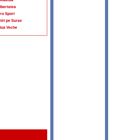
ibertatea
ro Sport
tiri pe Surse
iua Veche