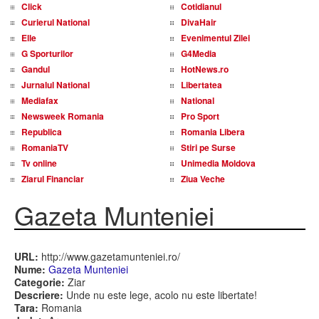
Click
Cotidianul
Curierul National
DivaHair
Elle
Evenimentul Zilei
G Sporturilor
G4Media
Gandul
HotNews.ro
Jurnalul National
Libertatea
Mediafax
National
Newsweek Romania
Pro Sport
Republica
Romania Libera
RomaniaTV
Stiri pe Surse
Tv online
Unimedia Moldova
Ziarul Financiar
Ziua Veche
Gazeta Munteniei
URL:
http://www.gazetamunteniei.ro/
Nume:
Gazeta Munteniei
Categorie:
Ziar
Descriere:
Unde nu este lege, acolo nu este libertate!
Tara:
Romania