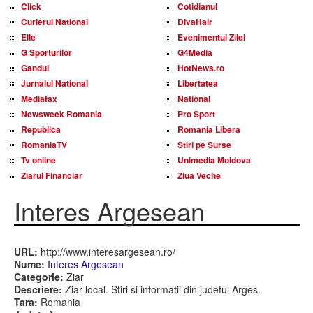
Click
Cotidianul
Curierul National
DivaHair
Elle
Evenimentul Zilei
G Sporturilor
G4Media
Gandul
HotNews.ro
Jurnalul National
Libertatea
Mediafax
National
Newsweek Romania
Pro Sport
Republica
Romania Libera
RomaniaTV
Stiri pe Surse
Tv online
Unimedia Moldova
Ziarul Financiar
Ziua Veche
Interes Argesean
URL:
http://www.interesargesean.ro/
Nume:
Interes Argesean
Categorie:
Ziar
Descriere:
Ziar local. Stiri si informatii din judetul Arges.
Tara:
Romania