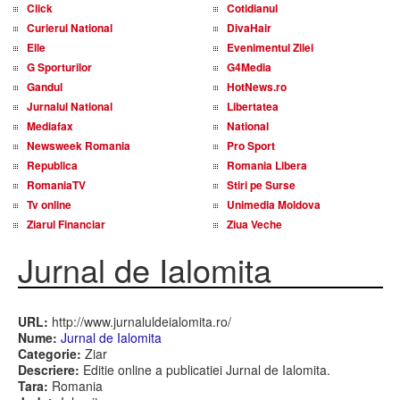
Click
Cotidianul
Curierul National
DivaHair
Elle
Evenimentul Zilei
G Sporturilor
G4Media
Gandul
HotNews.ro
Jurnalul National
Libertatea
Mediafax
National
Newsweek Romania
Pro Sport
Republica
Romania Libera
RomaniaTV
Stiri pe Surse
Tv online
Unimedia Moldova
Ziarul Financiar
Ziua Veche
Jurnal de Ialomita
URL:
http://www.jurnaluldeialomita.ro/
Nume:
Jurnal de Ialomita
Categorie:
Ziar
Descriere:
Editie online a publicatiei Jurnal de Ialomita.
Tara:
Romania