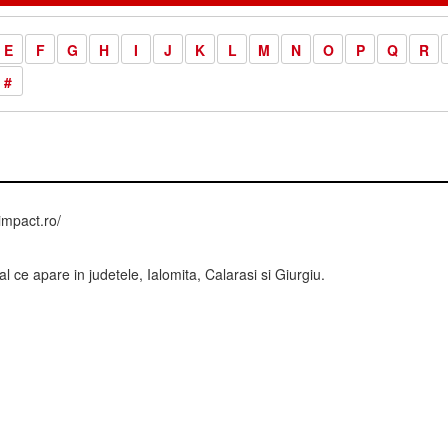
E
F
G
H
I
J
K
L
M
N
O
P
Q
R
#
impact.ro/
l ce apare in judetele, Ialomita, Calarasi si Giurgiu.