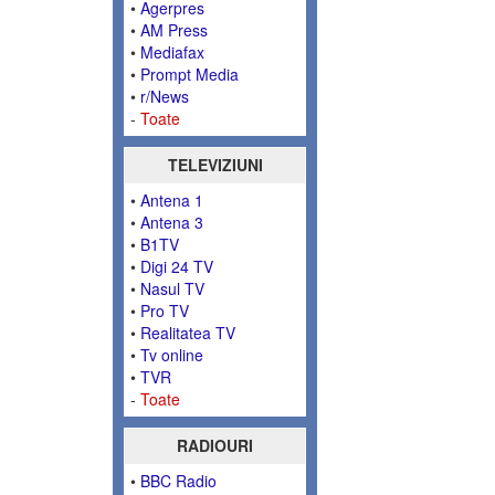
•
Agerpres
•
AM Press
•
Mediafax
•
Prompt Media
•
r/News
-
Toate
TELEVIZIUNI
•
Antena 1
•
Antena 3
•
B1TV
•
Digi 24 TV
•
Nasul TV
•
Pro TV
•
Realitatea TV
•
Tv online
•
TVR
-
Toate
RADIOURI
•
BBC Radio