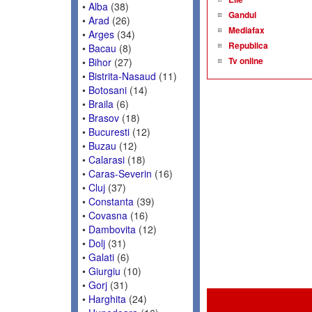
•
Alba
(38)
Gandul
•
Arad
(26)
Mediafax
•
Arges
(34)
Republica
•
Bacau
(8)
Tv online
•
Bihor
(27)
•
Bistrita-Nasaud
(11)
•
Botosani
(14)
•
Braila
(6)
•
Brasov
(18)
•
Bucuresti
(12)
•
Buzau
(12)
•
Calarasi
(18)
•
Caras-Severin
(16)
•
Cluj
(37)
•
Constanta
(39)
•
Covasna
(16)
•
Dambovita
(12)
•
Dolj
(31)
•
Galati
(6)
•
Giurgiu
(10)
•
Gorj
(31)
•
Harghita
(24)