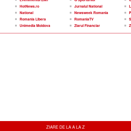
HotNews.ro
Jurnalul National
L
National
Newsweek Romania
P
Romania Libera
RomaniaTV
S
Unimedia Moldova
Ziarul Financiar
Z
ZIARE DE LA A LA Z