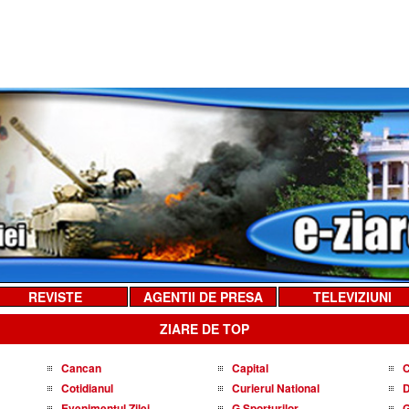
REVISTE
AGENTII DE PRESA
TELEVIZIUNI
ZIARE DE TOP
Cancan
Capital
C
Cotidianul
Curierul National
D
Evenimentul Zilei
G Sporturilor