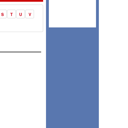
S
T
U
V