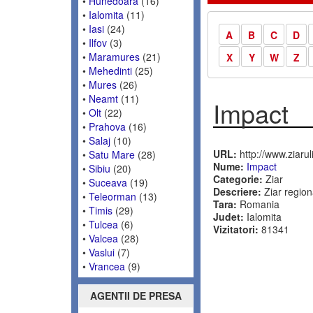
•
Hunedoara
(16)
•
Ialomita
(11)
•
Iasi
(24)
A
B
C
D
•
Ilfov
(3)
•
Maramures
(21)
X
Y
W
Z
•
Mehedinti
(25)
•
Mures
(26)
•
Neamt
(11)
Impact
•
Olt
(22)
•
Prahova
(16)
•
Salaj
(10)
URL:
http://www.ziarul
•
Satu Mare
(28)
Nume:
Impact
•
Sibiu
(20)
Categorie:
Ziar
•
Suceava
(19)
Descriere:
Ziar regiona
•
Teleorman
(13)
Tara:
Romania
•
Timis
(29)
Judet:
Ialomita
•
Tulcea
(6)
Vizitatori:
81341
•
Valcea
(28)
•
Vaslui
(7)
•
Vrancea
(9)
AGENTII DE PRESA