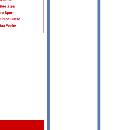
ibertatea
ro Sport
tiri pe Surse
iua Veche