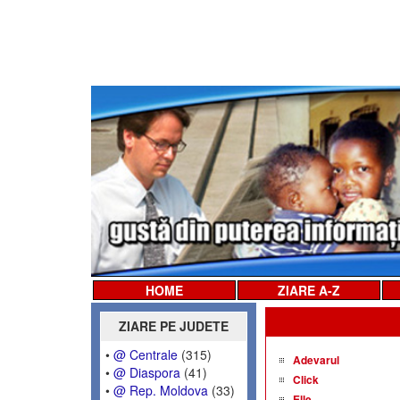
HOME
ZIARE A-Z
ZIARE PE JUDETE
•
@ Centrale
(315)
Adevarul
•
@ Diaspora
(41)
Click
•
@ Rep. Moldova
(33)
Elle