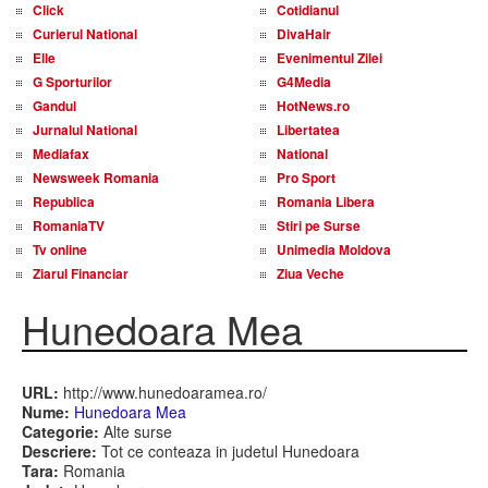
Click
Cotidianul
Curierul National
DivaHair
Elle
Evenimentul Zilei
G Sporturilor
G4Media
Gandul
HotNews.ro
Jurnalul National
Libertatea
Mediafax
National
Newsweek Romania
Pro Sport
Republica
Romania Libera
RomaniaTV
Stiri pe Surse
Tv online
Unimedia Moldova
Ziarul Financiar
Ziua Veche
Hunedoara Mea
URL:
http://www.hunedoaramea.ro/
Nume:
Hunedoara Mea
Categorie:
Alte surse
Descriere:
Tot ce conteaza in judetul Hunedoara
Tara:
Romania