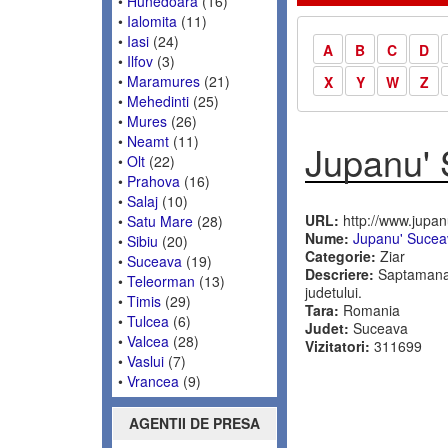
•
Hunedoara
(16)
•
Ialomita
(11)
•
Iasi
(24)
A
B
C
D
•
Ilfov
(3)
•
Maramures
(21)
X
Y
W
Z
•
Mehedinti
(25)
•
Mures
(26)
•
Neamt
(11)
Jupanu'
•
Olt
(22)
•
Prahova
(16)
•
Salaj
(10)
URL:
http://www.jupan
•
Satu Mare
(28)
Nume:
Jupanu' Sucea
•
Sibiu
(20)
Categorie:
Ziar
•
Suceava
(19)
Descriere:
Saptamanal 
•
Teleorman
(13)
judetului.
•
Timis
(29)
Tara:
Romania
•
Tulcea
(6)
Judet:
Suceava
•
Valcea
(28)
Vizitatori:
311699
•
Vaslui
(7)
•
Vrancea
(9)
AGENTII DE PRESA