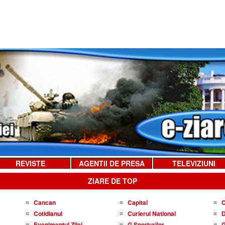
REVISTE
AGENTII DE PRESA
TELEVIZIUNI
ZIARE DE TOP
Cancan
Capital
C
Cotidianul
Curierul National
D
Evenimentul Zilei
G Sporturilor