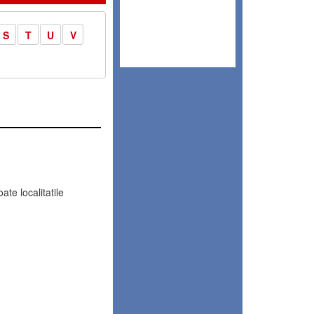
S
T
U
V
te localitatile