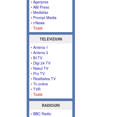
•
Agerpres
•
AM Press
•
Mediafax
•
Prompt Media
•
r/News
-
Toate
TELEVIZIUNI
•
Antena 1
•
Antena 3
•
B1TV
•
Digi 24 TV
•
Nasul TV
•
Pro TV
•
Realitatea TV
•
Tv online
•
TVR
-
Toate
RADIOURI
•
BBC Radio