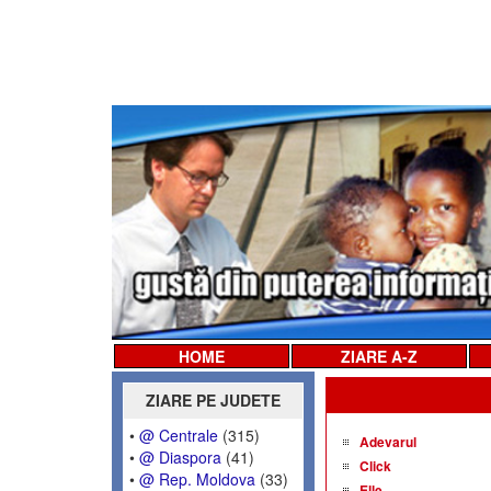
HOME
ZIARE A-Z
ZIARE PE JUDETE
•
@ Centrale
(315)
Adevarul
•
@ Diaspora
(41)
Click
•
@ Rep. Moldova
(33)
Elle