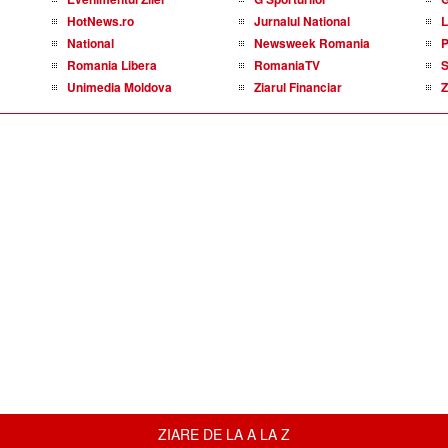
HotNews.ro
Jurnalul National
L
National
Newsweek Romania
P
Romania Libera
RomaniaTV
S
Unimedia Moldova
Ziarul Financiar
Z
ZIARE DE LA A LA Z