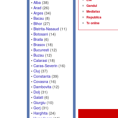
•
Alba
(38)
Gandul
•
Arad
(26)
Mediafax
•
Arges
(34)
Republica
•
Bacau
(8)
Tv online
•
Bihor
(27)
•
Bistrita-Nasaud
(11)
•
Botosani
(14)
•
Braila
(6)
•
Brasov
(18)
•
Bucuresti
(12)
•
Buzau
(12)
•
Calarasi
(18)
•
Caras-Severin
(16)
•
Cluj
(37)
•
Constanta
(39)
•
Covasna
(16)
•
Dambovita
(12)
•
Dolj
(31)
•
Galati
(6)
•
Giurgiu
(10)
•
Gorj
(31)
•
Harghita
(24)