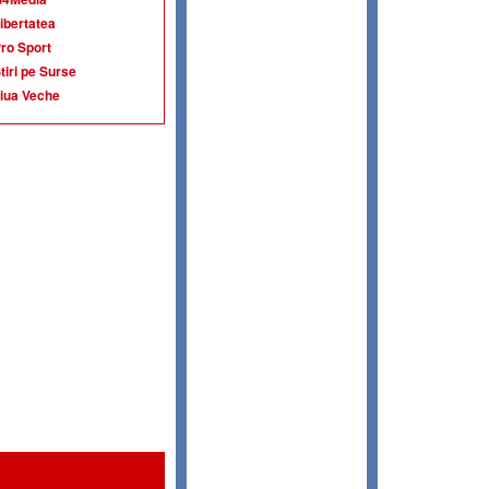
ibertatea
ro Sport
tiri pe Surse
iua Veche