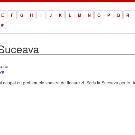
E
F
G
H
I
J
K
L
M
N
O
P
Q
R
#
 Suceava
u.ro/
va
ocupat cu problemele voastre de fiecare zi. Scris la Suceava pentru toa