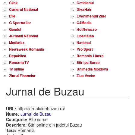
Click
Cotidianul
Curierul National
DivaHair
Elle
Evenimentul Zilei
G Sporturilor
G4Media
Gandul
HotNews.ro
Jurnalul National
Libertatea
Mediafax
National
Newsweek Romania
Pro Sport
Republica
Romania Libera
RomaniaTV
Stiri pe Surse
Tv online
Unimedia Moldova
Ziarul Financiar
Ziua Veche
Jurnal de Buzau
URL:
http://jurnaluldebuzau.ro/
Nume:
Jurnal de Buzau
Categorie:
Alte surse
Descriere:
Stiri online din judetul Buzau
Tara:
Romania