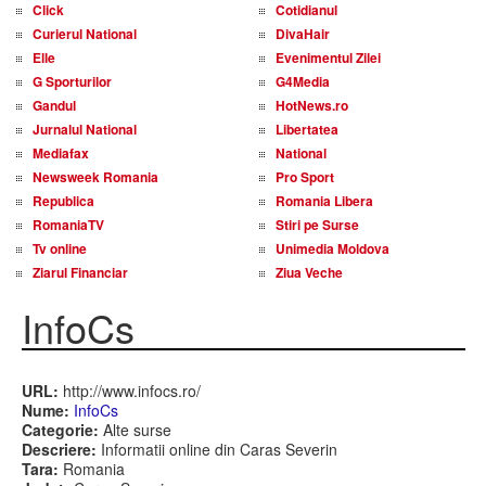
Click
Cotidianul
Curierul National
DivaHair
Elle
Evenimentul Zilei
G Sporturilor
G4Media
Gandul
HotNews.ro
Jurnalul National
Libertatea
Mediafax
National
Newsweek Romania
Pro Sport
Republica
Romania Libera
RomaniaTV
Stiri pe Surse
Tv online
Unimedia Moldova
Ziarul Financiar
Ziua Veche
InfoCs
URL:
http://www.infocs.ro/
Nume:
InfoCs
Categorie:
Alte surse
Descriere:
Informatii online din Caras Severin
Tara:
Romania