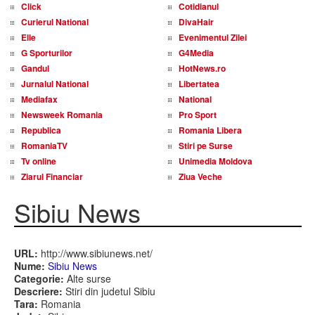
Click
Cotidianul
Curierul National
DivaHair
Elle
Evenimentul Zilei
G Sporturilor
G4Media
Gandul
HotNews.ro
Jurnalul National
Libertatea
Mediafax
National
Newsweek Romania
Pro Sport
Republica
Romania Libera
RomaniaTV
Stiri pe Surse
Tv online
Unimedia Moldova
Ziarul Financiar
Ziua Veche
Sibiu News
URL:
http://www.sibiunews.net/
Nume:
Sibiu News
Categorie:
Alte surse
Descriere:
Stiri din judetul Sibiu
Tara:
Romania