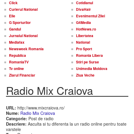
Click
Cotidianul
Curierul National
DivaHair
Elle
Evenimentul Zilei
G Sporturilor
G4Media
Gandul
HotNews.ro
Jurnalul National
Libertatea
Mediafax
National
Newsweek Romania
Pro Sport
Republica
Romania Libera
RomaniaTV
Stiri pe Surse
Tv online
Unimedia Moldova
Ziarul Financiar
Ziua Veche
Radio Mix Craiova
URL:
http://www.mixcraiova.ro/
Nume:
Radio Mix Craiova
Categorie:
Post de radio
Descriere:
Asculta si tu diferenta la un radio online pentru toate
varstele