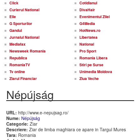
Click
Cotidianul
Curierul National
DivaHair
Elle
Evenimentul Zilei
G Sporturilor
G4Media
Gandul
HotNews.ro
Jurnalul National
Libertatea
Mediafax
National
Newsweek Romania
Pro Sport
Republica
Romania Libera
RomaniaTV
Stiri pe Surse
Tv online
Unimedia Moldova
Ziarul Financiar
Ziua Veche
Népújság
URL:
http://www.e-nepujsag.ro/
Nume:
Népújság
Categorie:
Ziar
Descriere:
Ziar de limba maghiara ce apare in Targul Mures
Tara:
Romania