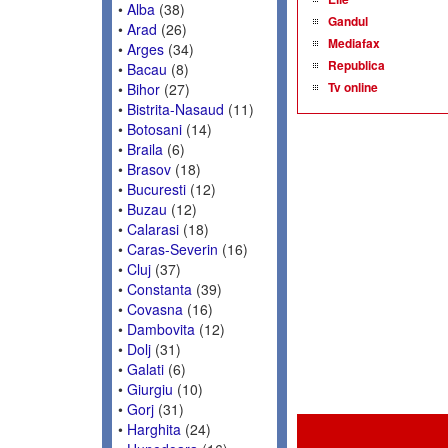
•
Alba
(38)
Gandul
•
Arad
(26)
Mediafax
•
Arges
(34)
Republica
•
Bacau
(8)
Tv online
•
Bihor
(27)
•
Bistrita-Nasaud
(11)
•
Botosani
(14)
•
Braila
(6)
•
Brasov
(18)
•
Bucuresti
(12)
•
Buzau
(12)
•
Calarasi
(18)
•
Caras-Severin
(16)
•
Cluj
(37)
•
Constanta
(39)
•
Covasna
(16)
•
Dambovita
(12)
•
Dolj
(31)
•
Galati
(6)
•
Giurgiu
(10)
•
Gorj
(31)
•
Harghita
(24)