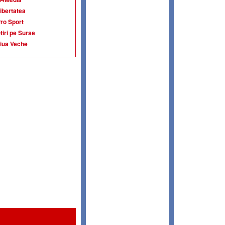
ibertatea
ro Sport
tiri pe Surse
iua Veche