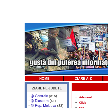
HOME
ZIARE A-Z
ZIARE PE JUDETE
•
@ Centrale
(315)
Adevarul
•
@ Diaspora
(41)
Click
•
@ Rep. Moldova
(33)
Elle