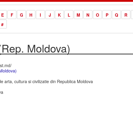
E
F
G
H
I
J
K
L
M
N
O
P
Q
R
#
(Rep. Moldova)
st.md/
 Moldova)
e arta, cultura si civilizatie din Republica Moldova
va