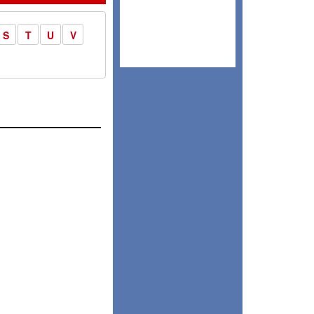
S
T
U
V