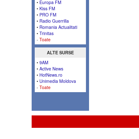
•
Europa FM
•
Kiss FM
•
PRO FM
•
Radio Guerrilla
•
Romania Actualitati
•
Trinitas
-
Toate
ALTE SURSE
•
9AM
•
Active News
•
HotNews.ro
•
Unimedia Moldova
-
Toate