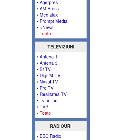
•
Agerpres
•
AM Press
•
Mediafax
•
Prompt Media
•
r/News
-
Toate
TELEVIZIUNI
•
Antena 1
•
Antena 3
•
B1TV
•
Digi 24 TV
•
Nasul TV
•
Pro TV
•
Realitatea TV
•
Tv online
•
TVR
-
Toate
RADIOURI
•
BBC Radio