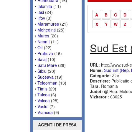
•
Hunedoara
(16)
•
Ialomita
(11)
•
Iasi
(24)
A
B
C
D
•
Ilfov
(3)
•
Maramures
(21)
X
Y
W
Z
•
Mehedinti
(25)
•
Mures
(26)
•
Neamt
(11)
Sud Est 
•
Olt
(22)
•
Prahova
(16)
•
Salaj
(10)
URL:
http://www.sud-e
•
Satu Mare
(28)
Nume:
Sud Est (Rep.
•
Sibiu
(20)
Categorie:
Ziar
•
Suceava
(19)
Descriere:
Publicatie d
•
Teleorman
(13)
Tara:
Romania
•
Timis
(29)
Judet:
@ Rep. Moldo
•
Tulcea
(6)
Vizitatori:
63025
•
Valcea
(28)
•
Vaslui
(7)
•
Vrancea
(9)
AGENTII DE PRESA