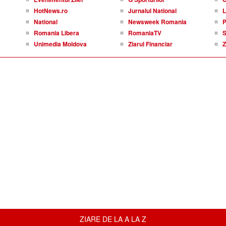
HotNews.ro
Jurnalul National
L
National
Newsweek Romania
P
Romania Libera
RomaniaTV
S
Unimedia Moldova
Ziarul Financiar
Z
ZIARE DE LA A LA Z