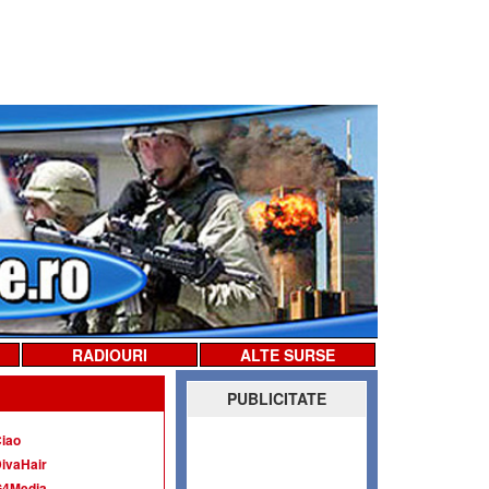
RADIOURI
ALTE SURSE
PUBLICITATE
iao
ivaHair
G4Media