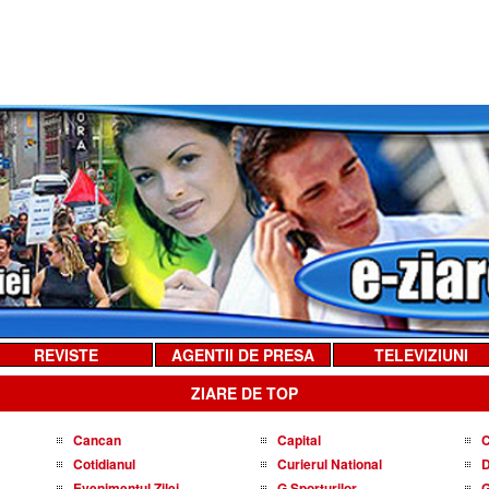
REVISTE
AGENTII DE PRESA
TELEVIZIUNI
ZIARE DE TOP
Cancan
Capital
C
Cotidianul
Curierul National
D
Evenimentul Zilei
G Sporturilor