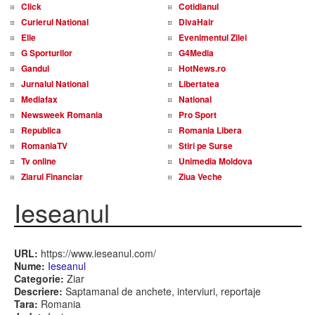
Click
Cotidianul
Curierul National
DivaHair
Elle
Evenimentul Zilei
G Sporturilor
G4Media
Gandul
HotNews.ro
Jurnalul National
Libertatea
Mediafax
National
Newsweek Romania
Pro Sport
Republica
Romania Libera
RomaniaTV
Stiri pe Surse
Tv online
Unimedia Moldova
Ziarul Financiar
Ziua Veche
Ieseanul
URL:
https://www.ieseanul.com/
Nume:
Ieseanul
Categorie:
Ziar
Descriere:
Saptamanal de anchete, interviuri, reportaje
Tara:
Romania