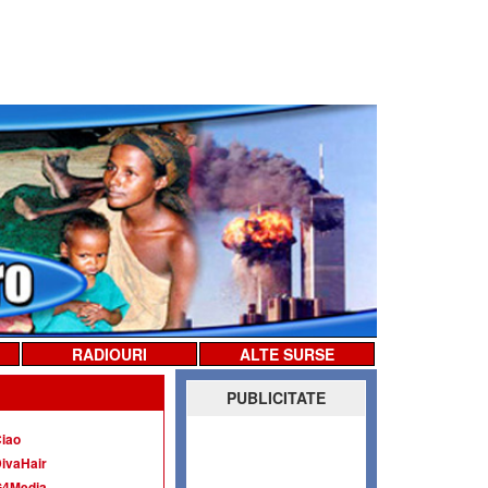
RADIOURI
ALTE SURSE
PUBLICITATE
iao
ivaHair
G4Media