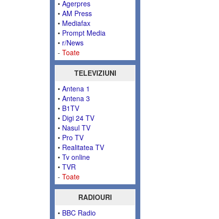
•
Agerpres
•
AM Press
•
Mediafax
•
Prompt Media
•
r/News
-
Toate
TELEVIZIUNI
•
Antena 1
•
Antena 3
•
B1TV
•
Digi 24 TV
•
Nasul TV
•
Pro TV
•
Realitatea TV
•
Tv online
•
TVR
-
Toate
RADIOURI
•
BBC Radio