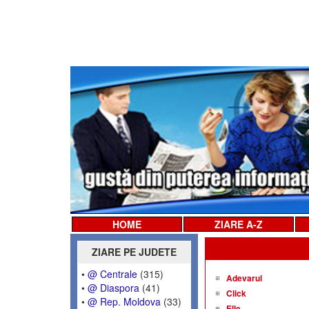
HOME
ZIARE A-Z
ZIARE PE JUDETE
•
@ Centrale
(315)
Adevarul
•
@ Diaspora
(41)
Click
•
@ Rep. Moldova
(33)
Elle