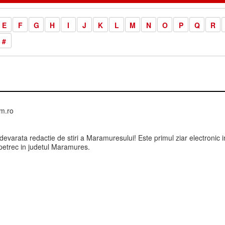
E
F
G
H
I
J
K
L
M
N
O
P
Q
R
#
mm.ro
devarata redactie de stiri a Maramuresului! Este primul ziar electronic 
petrec in judetul Maramures.