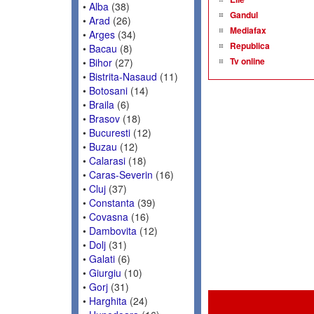
•
Alba
(38)
Gandul
•
Arad
(26)
Mediafax
•
Arges
(34)
Republica
•
Bacau
(8)
Tv online
•
Bihor
(27)
•
Bistrita-Nasaud
(11)
•
Botosani
(14)
•
Braila
(6)
•
Brasov
(18)
•
Bucuresti
(12)
•
Buzau
(12)
•
Calarasi
(18)
•
Caras-Severin
(16)
•
Cluj
(37)
•
Constanta
(39)
•
Covasna
(16)
•
Dambovita
(12)
•
Dolj
(31)
•
Galati
(6)
•
Giurgiu
(10)
•
Gorj
(31)
•
Harghita
(24)