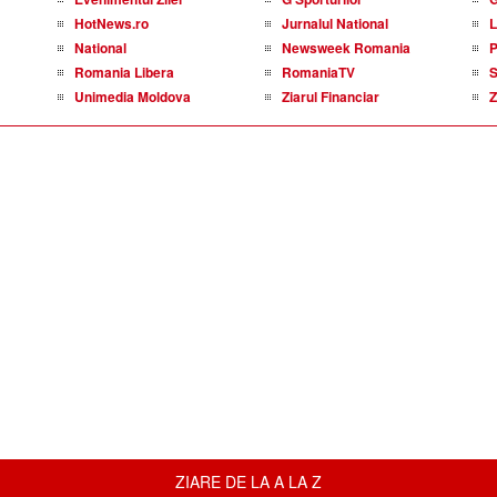
HotNews.ro
Jurnalul National
L
National
Newsweek Romania
P
Romania Libera
RomaniaTV
S
Unimedia Moldova
Ziarul Financiar
Z
ZIARE DE LA A LA Z