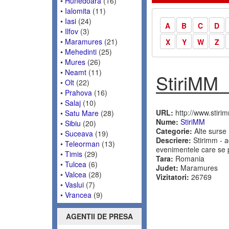
•
Hunedoara
(16)
•
Ialomita
(11)
•
Iasi
(24)
A
B
C
D
•
Ilfov
(3)
•
Maramures
(21)
X
Y
W
Z
•
Mehedinti
(25)
•
Mures
(26)
•
Neamt
(11)
StiriMM
•
Olt
(22)
•
Prahova
(16)
•
Salaj
(10)
URL:
http://www.stiri
•
Satu Mare
(28)
Nume:
StiriMM
•
Sibiu
(20)
Categorie:
Alte surse
•
Suceava
(19)
Descriere:
Stirimm - a
•
Teleorman
(13)
evenimentele care se 
•
Timis
(29)
Tara:
Romania
•
Tulcea
(6)
Judet:
Maramures
•
Valcea
(28)
Vizitatori:
26769
•
Vaslui
(7)
•
Vrancea
(9)
AGENTII DE PRESA