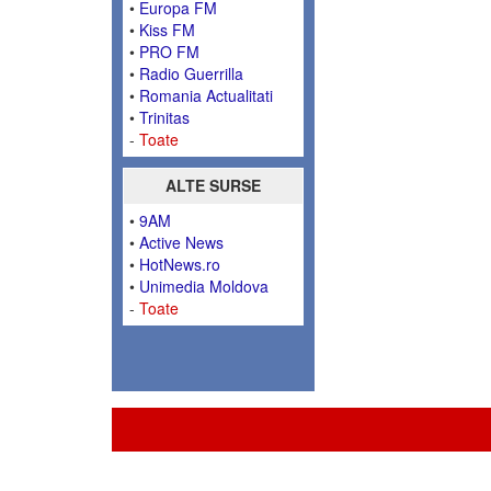
•
Europa FM
•
Kiss FM
•
PRO FM
•
Radio Guerrilla
•
Romania Actualitati
•
Trinitas
-
Toate
ALTE SURSE
•
9AM
•
Active News
•
HotNews.ro
•
Unimedia Moldova
-
Toate