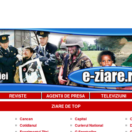
REVISTE
AGENTII DE PRESA
TELEVIZIUNI
ZIARE DE TOP
Cancan
Capital
C
Cotidianul
Curierul National
D
Evenimentul Zilei
G Sporturilor