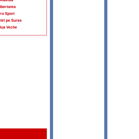
ibertatea
ro Sport
tiri pe Surse
iua Veche