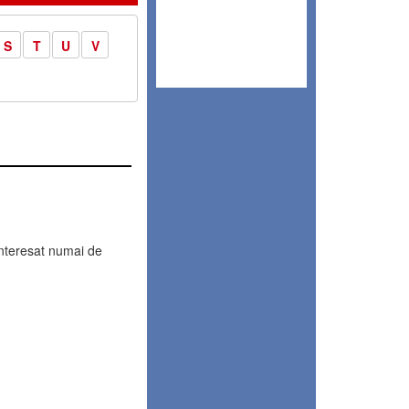
S
T
U
V
interesat numai de