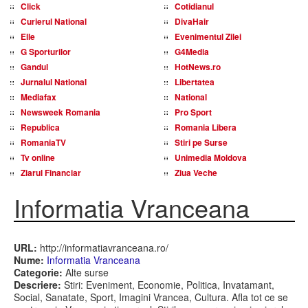
Click
Cotidianul
Curierul National
DivaHair
Elle
Evenimentul Zilei
G Sporturilor
G4Media
Gandul
HotNews.ro
Jurnalul National
Libertatea
Mediafax
National
Newsweek Romania
Pro Sport
Republica
Romania Libera
RomaniaTV
Stiri pe Surse
Tv online
Unimedia Moldova
Ziarul Financiar
Ziua Veche
Informatia Vranceana
URL:
http://informatiavranceana.ro/
Nume:
Informatia Vranceana
Categorie:
Alte surse
Descriere:
Stiri: Eveniment, Economie, Politica, Invatamant,
Social, Sanatate, Sport, Imagini Vrancea, Cultura. Afla tot ce se